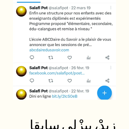
زِيدْ، بِيزْلِي سابقا