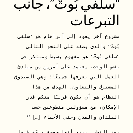
“سلفي بُوتْ”، جانب
التبرعات
مشروع آخر يعود إلى أبراهام هو “سلفي
بُوتْ” والذي يصفه على النحو التالي:
“سلفي بُوتْ” هو مفهوم بسيط ومبتكر في
نفس الوقت، يعتمد على أمرين من مبادئ
العمل التي نعرفها جميعًا؛ وهي الصندوق
المشترك والتعاون. الهدف من هذا
النظام هو أن يكون قريبًا منكم قدر
الإمكان، مع مسؤولين متطوعين حسب
البلدان والمدن وحتى الأحياء […].”
بعد النظر، يبدو أنها صفحة يروِّج فيها