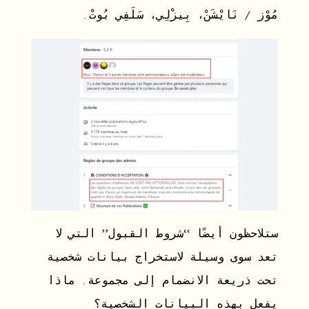
مُوْز / نَايْشَنْ، بِيزْلِي، سَلَفِي بُوتْ.
ستلاحظون أيضًا “شروط القبول” التي لا
تعد سوى وسيلة لاستخراج بيانات شخصية
تحت ذريعة الانضمام إلى مجموعة. ماذا
يفعل بهذه البيانات الشخصية؟