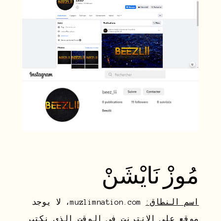
مُوزْ نَايْشَنْ
اسم النطاق:
muzlimnation.com، لا يوجد
موقع على الإنترنت في الوقت الذي نكتب